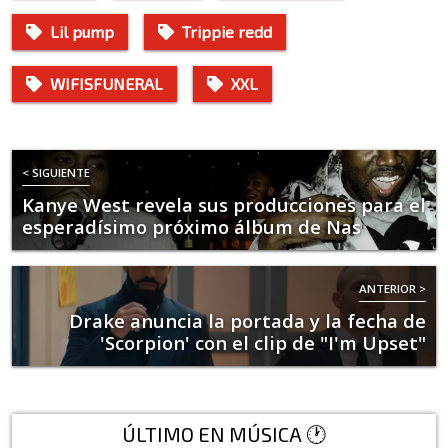
Lil pump
Trippie redd
WIFISFUNERAL
XXL
< SIGUIENTE
Kanye West revela sus producciones para el
esperadísimo próximo álbum de Nas
ANTERIOR >
Drake anuncia la portada y la fecha de
'Scorpion' con el clip de "I'm Upset"
ÚLTIMO EN MÚSICA 🕐