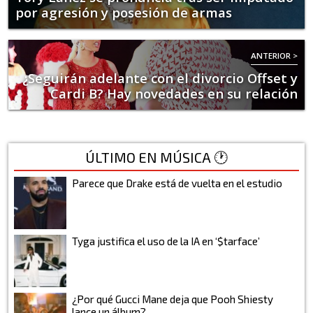
por agresión y posesión de armas
ANTERIOR >
¿Seguirán adelante con el divorcio Offset y
Cardi B? Hay novedades en su relación
ÚLTIMO EN MÚSICA 🕐
Parece que Drake está de vuelta en el estudio
Tyga justifica el uso de la IA en ‘$tarface’
¿Por qué Gucci Mane deja que Pooh Shiesty
lance un álbum?