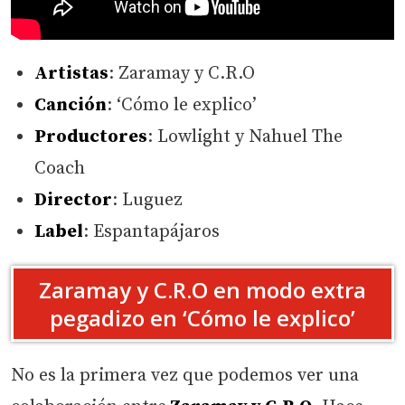
Artistas
: Zaramay y C.R.O
Canción
: ‘Cómo le explico’
Productores
: Lowlight y Nahuel The
Coach
Director
: Luguez
Label
: Espantapájaros
Zaramay y C.R.O en modo extra
pegadizo en ‘Cómo le explico’
No es la primera vez que podemos ver una