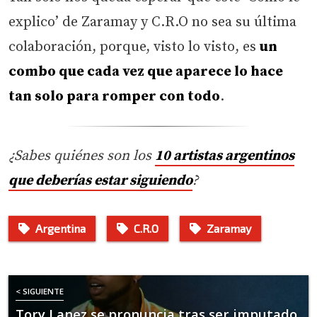
explico’ de Zaramay y C.R.O no sea su última
colaboración, porque, visto lo visto, es
un
combo que cada vez que aparece lo hace
tan solo para romper con todo
.
¿Sabes quiénes son los
10 artistas argentinos
que deberías estar siguiendo
?
Argentina
C.R.O
Zaramay
< SIGUIENTE
Tory Lanez se pronuncia tras ser imputado