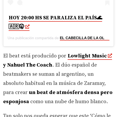
HOY 20:00 HS SE PARALIZA EL PAÍS🌊
🇦🇷🤫
Una publicación compartida de
EL CABECILLA DE LA OLA🧠
(
El beat está producido por
Lowlight Music
y Nahuel The Coach
. El dúo español de
beatmakers se suman al argentino, un
absoluto habitual en la música de Zaramay,
para crear
un beat de atmósfera densa pero
esponjosa
como una nube de humo blanco.
Tan solo nos queda esperar que este ‘Cómo le