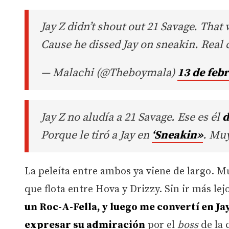
Jay Z didn’t shout out 21 Savage. That
Cause he dissed Jay on sneakin. Real 
— Malachi (@Theboymala)
13 de feb
Jay Z no aludía a 21 Savage. Ese es él
d
Porque le tiró a Jay en
‘Sneakin»
. Muy
La peleíta entre ambos ya viene de largo. 
que flota entre Hova y Drizzy. Sin ir más le
un Roc-A-Fella, y luego me convertí en Ja
expresar su admiración
por el
boss
de la