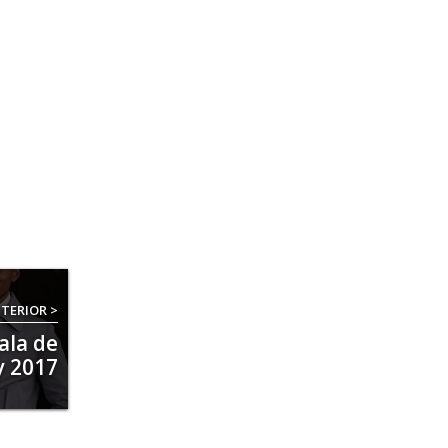
TERIOR >
ala de
y 2017