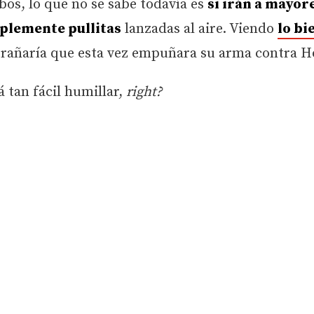
bos, lo que no se sabe todavía es
si irán a mayore
mplemente pullitas
lanzadas al aire. Viendo
lo bi
trañaría que esta vez empuñara su arma contra 
á tan fácil humillar,
right?