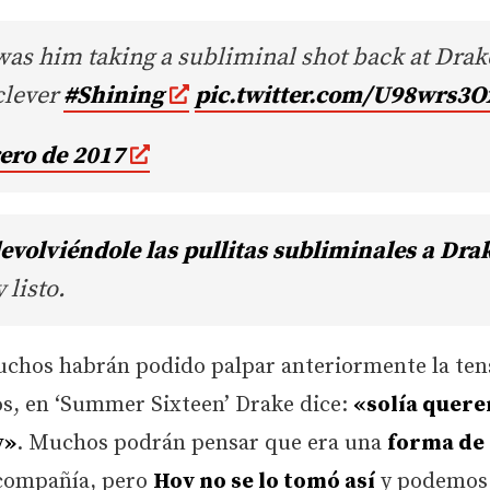
 was him taking a subliminal shot back at Drak
clever
#Shining
pic.twitter.com/U98wrs3O
rero de 2017
evolviéndole las pullitas subliminales a Dra
 listo.
Muchos habrán podido palpar anteriormente la ten
jos, en ‘Summer Sixteen’ Drake dice:
«solía quere
y»
. Muchos podrán pensar que era una
forma de
 compañía, pero
Hov no se lo tomó así
y podemos 