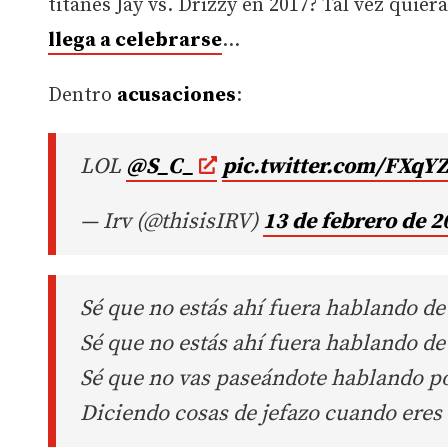
titanes Jay vs. Drizzy en 2017? Tal vez quier
llega a celebrarse
…
Dentro
acusaciones
:
LOL
@S_C_
pic.twitter.com/FXqY
— Irv (@thisisIRV)
13 de febrero de 2
Sé que no estás ahí fuera hablando d
Sé que no estás ahí fuera hablando de
Sé que no vas paseándote hablando po
Diciendo cosas de jefazo cuando eres