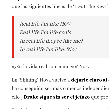
que las siguientes líneas de ‘I Got The Keys
Real life I’m like HOV
Real life I’m life goals
In real life they’re like me?
In real life I’m like, ‘No.’
«¿En la vida real son como yo? No».
En ‘Shining’ Hova vuelve a
dejarle claro al
ha conseguido ser más o menos independient
ello-,
Drake sigue sin ser el jefazo
que pret