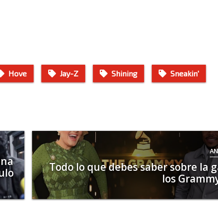
Hove
Jay-Z
Shining
Sneakin'
AN
una
Todo lo que debes saber sobre la g
ulo
los Gramm