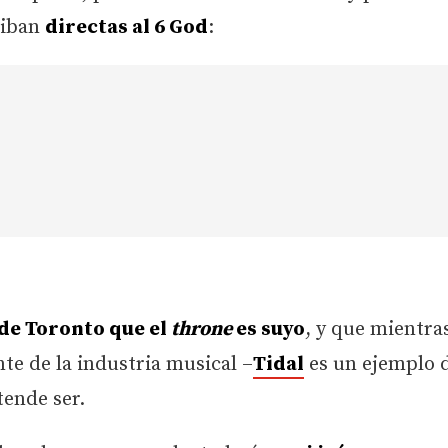
’ iban
directas al 6 God
:
 de Toronto que el
throne
es suyo
, y que mientras
e de la industria musical –
Tidal
es un ejemplo 
ende ser.