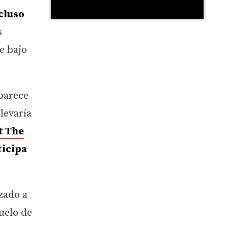
cluso
s
e bajo
 parece
levaría
ot The
ticipa
zado a
uelo de