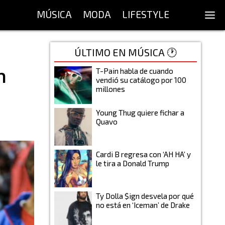
MÚSICA
MODA
LIFESTYLE
ÚLTIMO EN MÚSICA 🕐
n
T-Pain habla de cuando
vendió su catálogo por 100
millones
Young Thug quiere fichar a
Quavo
Cardi B regresa con ‘AH HA’ y
le tira a Donald Trump
Ty Dolla $ign desvela por qué
no está en ‘Iceman’ de Drake