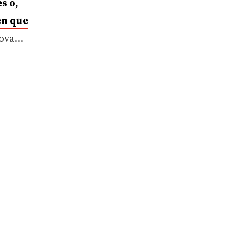
s o,
en que
Hova…