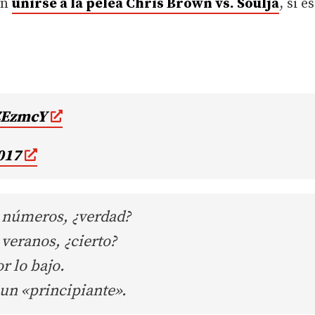
an
unirse a la pelea Chris Brown vs. Soulja
, si e
ZEzmcY
017
e números, ¿verdad?
 veranos, ¿cierto?
r lo bajo.
 un «principiante».