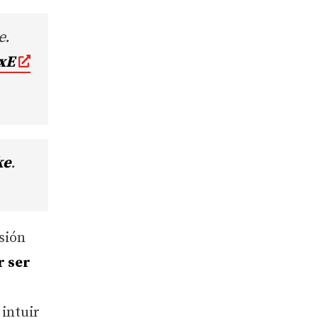
e.
xE
ke
.
sión
r ser
intuir