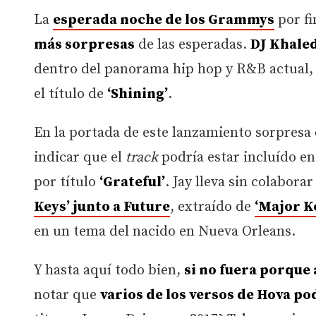
La
esperada noche de los Grammys
por fin
más sorpresas
de las esperadas.
DJ Khaled
dentro del panorama hip hop y R&B actual, 
el título de
‘Shining’
.
En la portada de este lanzamiento sorpresa
indicar que el
track
podría estar incluído en
por título
‘Grateful’
. Jay lleva sin colabor
Keys’ junto a Future
, extraído de
‘Major K
en un tema del nacido en Nueva Orleans.
Y hasta aquí todo bien,
si no fuera porque
notar que
varios de los versos de Hova p