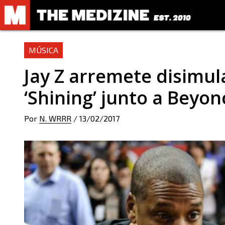
MÚSICA
Jay Z arremete disimu
‘Shining’ junto a Beyon
Por
N. WRRR
/
13/02/2017