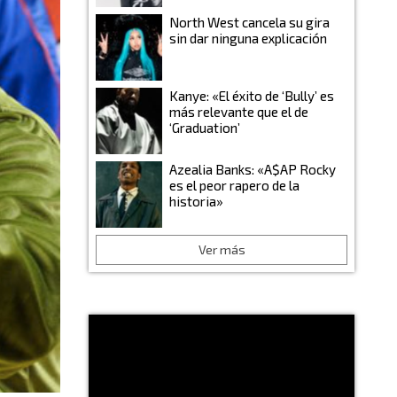
North West cancela su gira
sin dar ninguna explicación
Kanye: «El éxito de ‘Bully’ es
más relevante que el de
‘Graduation’
Azealia Banks: «A$AP Rocky
es el peor rapero de la
historia»
Ver más