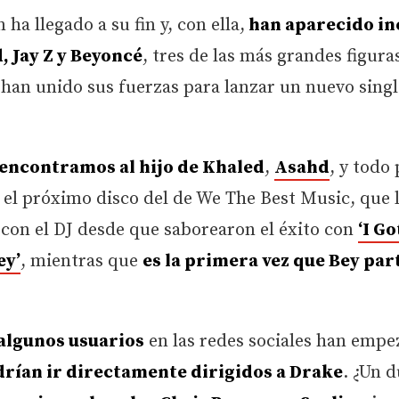
 ha llegado a su fin y, con ella,
han aparecido in
, Jay Z y Beyoncé
, tres de las más grandes figura
han unido sus fuerzas para lanzar un nuevo singl
encontramos al hijo de Khaled
,
Asahd
, y todo
 el próximo disco del de We The Best Music, que l
ar con el DJ desde que saborearon el éxito con
‘I G
ey’
, mientras que
es la primera vez que Bey par
 algunos usuarios
en las redes sociales han empe
odrían ir directamente dirigidos a Drake
. ¿Un d