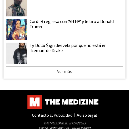
Cardi B regresa con ‘AH HA’ y le tira a Donald
Trump
Ty Dolla $ign desvela por qué no está en
‘Iceman’ de Drake
Ver más
Contacto & Publicidad
|
Aviso legal
THE MEDIZINE SL, B72438583
Paseo Castellana 194, 28046 Madrid