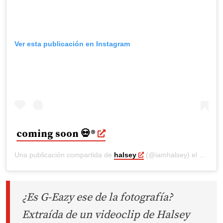
Ver esta publicación en Instagram
coming soon 💀®️
Una publicación compartida de
halsey
(@iamhalsey) el
21 Oct,
¿Es G-Eazy ese de la fotografía?
Extraída de un videoclip de Halsey