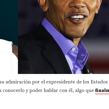
su admiración por el expresidente de los Estados
ía conocerlo y poder hablar con él, algo que
final