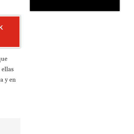
k
que
ellas
a y en