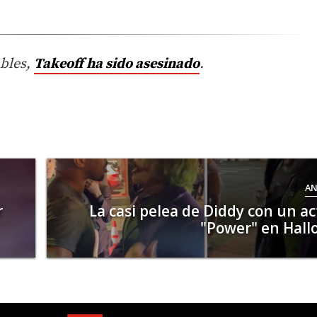
bles,
Takeoff ha sido asesinado
.
AN
r
La casi pelea de Diddy con un ac
"Power" en Hal