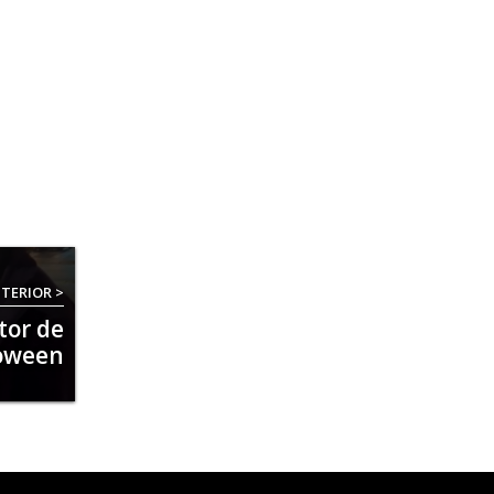
TERIOR >
tor de
loween