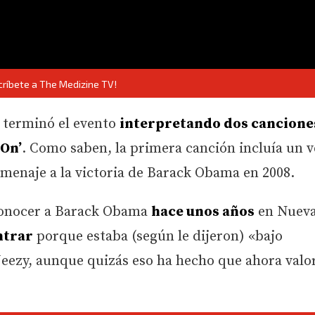
críbete a The Medizine TV!
y terminó el evento
interpretando dos cancione
 On’
. Como saben, la primera canción incluía un v
menaje a la victoria de Barack Obama en 2008.
 conocer a Barack Obama
hace unos años
en Nueva
ntrar
porque estaba (según le dijeron) «bajo
 Jeezy, aunque quizás eso ha hecho que ahora valo