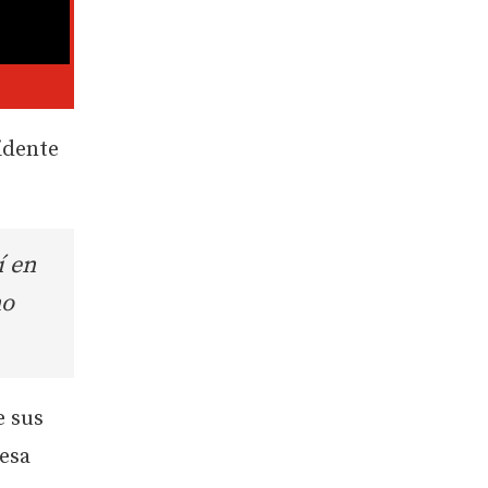
idente
í en
no
e sus
 esa