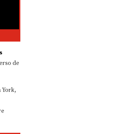
s
erso de
 York,
re