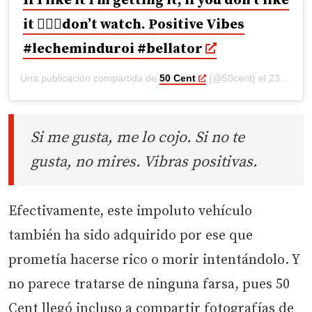
If I like it I’m getting it, if you don’t like
it 🤷🏽‍♂️don’t watch. Positive Vibes
#lecheminduroi #bellator
Una publicación compartida de
50 Cent
(@50cent) el
23 Dic, 2018 a las 2:54 PST
Si me gusta, me lo cojo. Si no te
gusta, no mires. Vibras positivas.
Efectivamente, este impoluto vehículo
también ha sido adquirido por ese que
prometía hacerse rico o morir intentándolo. Y
no parece tratarse de ninguna farsa, pues 50
Cent llegó incluso a compartir fotografías de