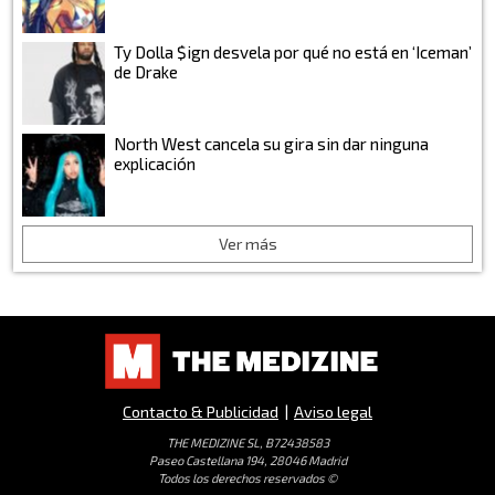
Ty Dolla $ign desvela por qué no está en ‘Iceman’
de Drake
North West cancela su gira sin dar ninguna
explicación
Ver más
Contacto & Publicidad
|
Aviso legal
THE MEDIZINE SL, B72438583
Paseo Castellana 194, 28046 Madrid
Todos los derechos reservados ©