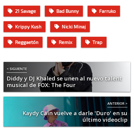
21 Savage
Bad Bunny
Farruko
Krippy Kush
Nicki Minaj
Reggaetón
Remix
Trap
< SIGUIENTE
Diddy y DJ Khaled se unen al nuevo talent
musical de FOX: The Four
ANTERIOR >
Kaydy Cain vuelve a darle 'Duro' en su
último videoclip