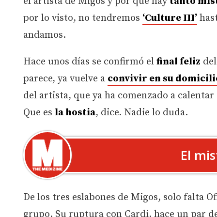
el artista de Migos y por qué hay
tanto mis
por lo visto, no tendremos
‘Culture III’
hast
andamos.
Hace unos días se confirmó el
final feliz
del
parece, ya vuelve a
convivir en su domicili
del artista, que ya ha comenzado a calenta
Que es
la hostia
, dice. Nadie lo duda.
El mi
De los tres eslabones de Migos, solo falta Of
grupo. Su ruptura con Cardi, hace un par de