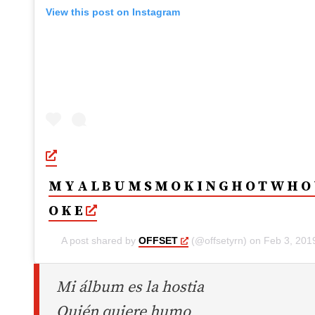
View this post on Instagram
M Y A L B U M S M O K I N G H O T W H O
O K E
A post shared by
OFFSET
(@offsetyrn) on
Feb 3, 201
Mi álbum es la hostia
Quién quiere humo