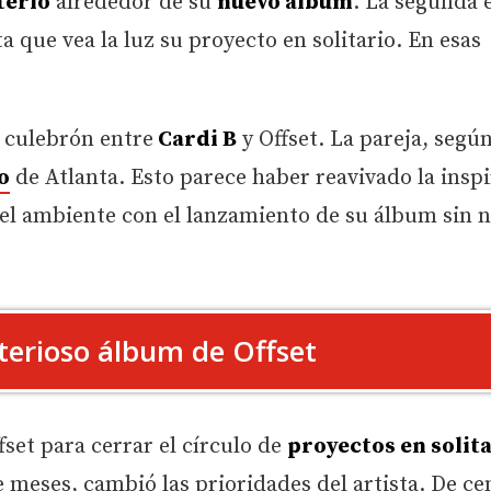
terio
alrededor de su
nuevo álbum
. La segunda 
a que vea la luz su proyecto en solitario. En esas
 culebrón entre
Cardi B
y Offset. La pareja, segú
o
de Atlanta. Esto parece haber reavivado la insp
r el ambiente con el lanzamiento de su álbum sin 
sterioso álbum de Offset
fset para cerrar el círculo de
proyectos en solit
 meses, cambió las prioridades del artista. De ce