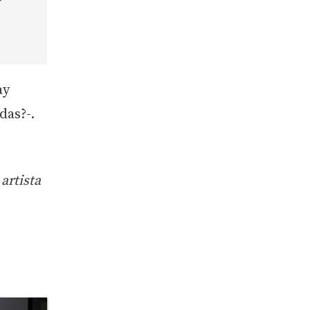
ay
das?-.
artista