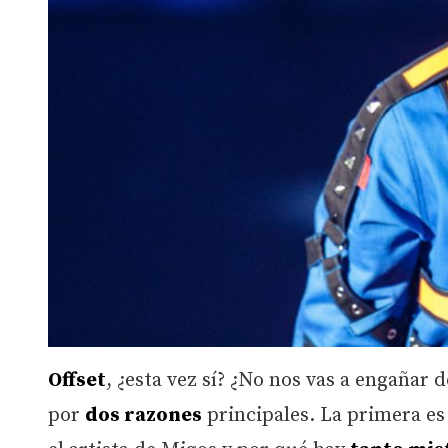
Offset
, ¿esta vez sí? ¿No nos vas a engañar
por
dos razones
principales. La primera e