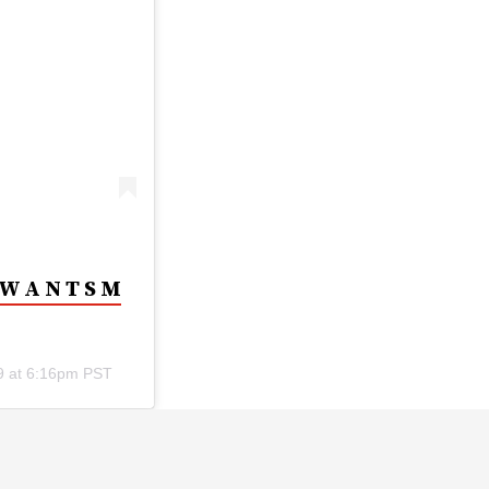
 W A N T S M
9 at 6:16pm PST