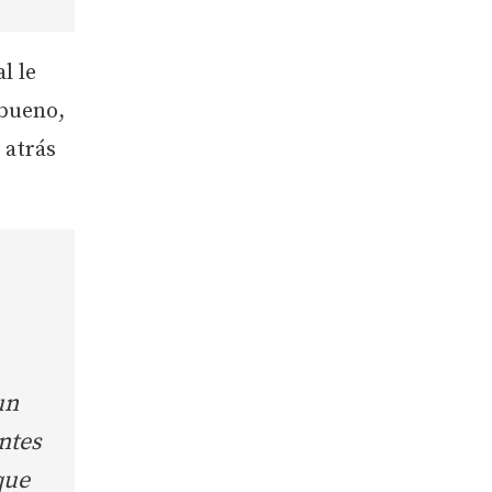
al le
-bueno,
 atrás
un
ntes
que