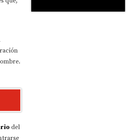
es que,
n
iración
nombre.
ario
del
ntrarse