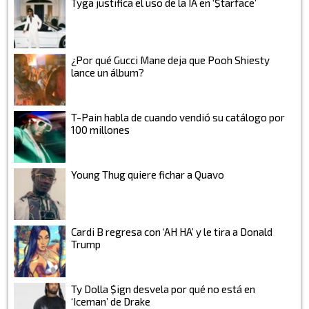
Tyga justifica el uso de la IA en ‘$tarface’
¿Por qué Gucci Mane deja que Pooh Shiesty
lance un álbum?
T-Pain habla de cuando vendió su catálogo por
100 millones
Young Thug quiere fichar a Quavo
Cardi B regresa con ‘AH HA’ y le tira a Donald
Trump
Ty Dolla $ign desvela por qué no está en
‘Iceman’ de Drake