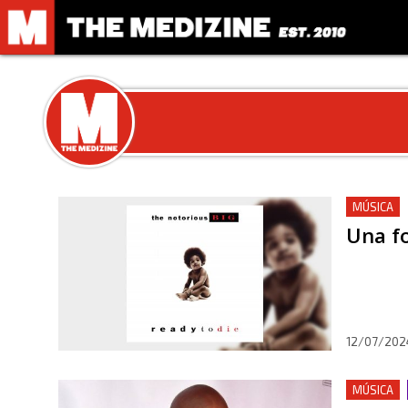
MÚSICA
Una fo
12/07/202
MÚSICA