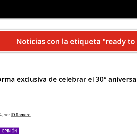
Noticias con la etiqueta "
ready to
rma exclusiva de celebrar el 30º aniversar
4
, por
JD Romero
OPINIÓN