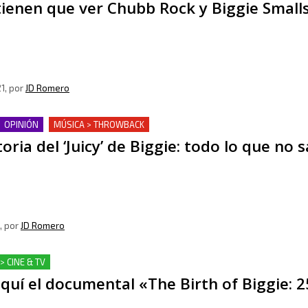
ienen que ver Chubb Rock y Biggie Small
1
, por
JD Romero
OPINIÓN
MÚSICA > THROWBACK
toria del ‘Juicy’ de Biggie: todo lo que no
, por
JD Romero
> CINE & TV
quí el documental «The Birth of Biggie: 