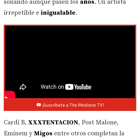
sonando aunque pasen los
años
. Un artista
irrepetible e
inigualable
.
¡Suscríbete a The Medizine TV!
Cardi B,
XXXTENTACION
, Post Malone,
Eminem y
Migos
entre otros completan la