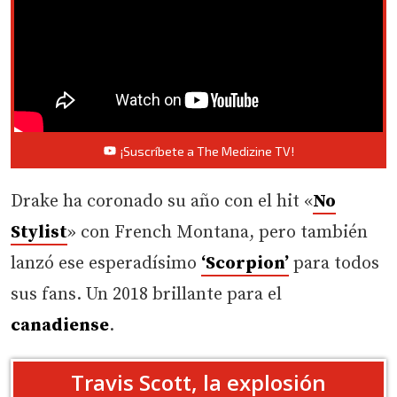
¡Suscríbete a The Medizine TV!
Drake ha coronado su año con el hit «
No
Stylist
» con French Montana, pero también
lanzó ese esperadísimo
‘Scorpion’
para todos
sus fans. Un 2018 brillante para el
canadiense
.
Travis Scott, la explosión