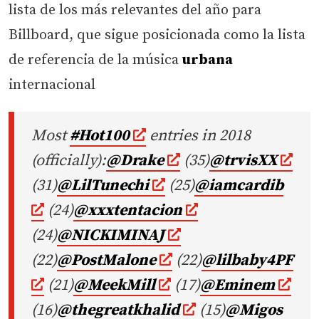
lista de los más relevantes del año para
Billboard, que sigue posicionada como la lista
de referencia de la música
urbana
internacional
Most
#Hot100
entries in 2018
(officially):
@Drake
(35)
@trvisXX
(31)
@LilTunechi
(25)
@iamcardib
(24)
@xxxtentacion
(24)
@NICKIMINAJ
(22)
@PostMalone
(22)
@lilbaby4PF
(21)
@MeekMill
(17)
@Eminem
(16)
@thegreatkhalid
(15)
@Migos