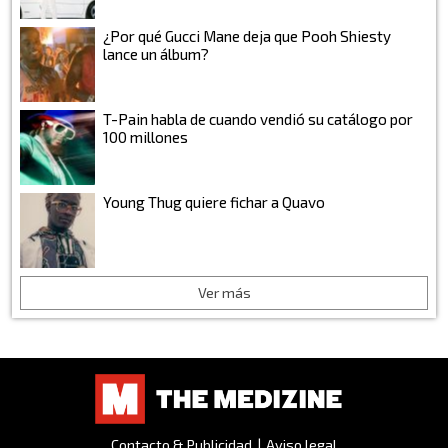
¿Por qué Gucci Mane deja que Pooh Shiesty
lance un álbum?
T-Pain habla de cuando vendió su catálogo por
100 millones
Young Thug quiere fichar a Quavo
Ver más
Contacto & Publicidad
|
Aviso legal