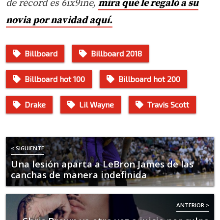
de récord es 6ix9ine,
mira qué le regaló a su
novia por navidad aquí.
Billboard
Billboard 2018
Billboard hot 100
Billboard hot 200
Drake
Lil Wayne
Travis Scott
< SIGUIENTE
Una lesión aparta a LeBron James de las
canchas de manera indefinida
ANTERIOR >