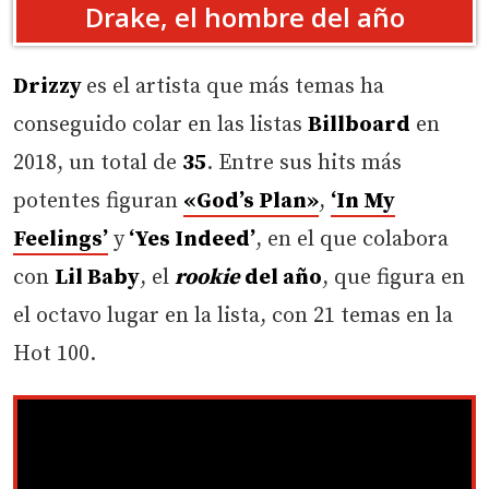
Drake, el hombre del año
Drizzy
es el artista que más temas ha
conseguido colar en las listas
Billboard
en
2018, un total de
35
. Entre sus hits más
potentes figuran
«God’s Plan»
,
‘In My
Feelings’
y
‘Yes Indeed’
, en el que colabora
con
Lil Baby
, el
rookie
del año
, que figura en
el octavo lugar en la lista, con 21 temas en la
Hot 100.