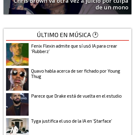
Chris Brown va otra vez a juicio por culpa
de un mono
ÚLTIMO EN MÚSICA 🕐
Fenix Flexin admite que sí usó IA para crear
‘Rubberz’
Quavo habla acerca de ser fichado por Young
Thug
Parece que Drake está de vuelta en el estudio
Tyga justifica el uso de la IA en ‘$tarface’